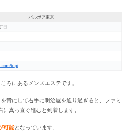
バルボア東京
丁目
o.com/top/
ところにあるメンズエステです。
ミを背にして右手に明治屋を通り過ぎると、ファミ
右に真っ直ぐ進むと到着します。
が可能
となっています。